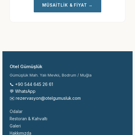
MÜSAITLIK & FIYAT
→
Otel Gümüşlük
Gümüşlük Mah. Yalı Mevkii, Bodrum / Muğla
📞 +90 544 645 26 61
💬 WhatsApp
✉️ rezervasyon@otelgumusluk.com
Odalar
Restoran & Kahvaltı
Galeri
Hakkımızda