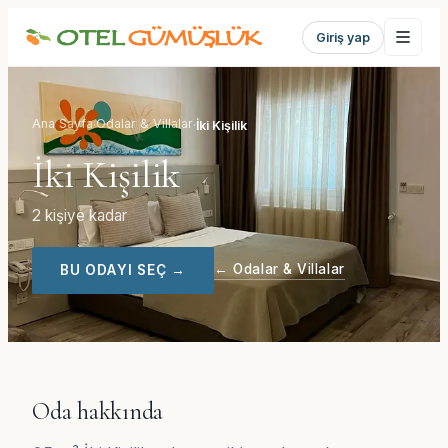
Giriş yap
Ana Sayfa
Odalar & Villalar
·
·
İki Kişilik
İki Kişilik
2 kişiye kadar
←
Odalar & Villalar
BU ODAYI SEÇ
→
Oda hakkında