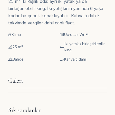
25 m² İki Kişilik oda: ayrı iki yatak ya da
birleştirilebilir king. İki yetişkinin yanında 6 yaşa
kadar bir çocuk konaklayabilir. Kahvaltı dahil;
takvimde vergiler dahil canlı fiyat.
❄️
📶
Klima
Ücretsiz Wi-Fi
İki yatak / birleştirilebilir
📐
🛏️
25 m²
king
🌅
🍳
Bahçe
Kahvaltı dahil
Galeri
Sık sorulanlar